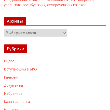
уральских, оренбургских, семиреченских казаков
Архивы
А
р
х
Рубрики
и
в
Видео
ы
Вступающим в БКО
Галерея
Документы
Избранное
Казачья пресса
Новости