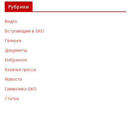
х
Рубрики
и
в
Видео
ы
Вступающим в БКО
Галерея
Документы
Избранное
Казачья пресса
Новости
Символика БКО
Статьи