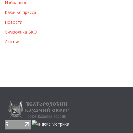
Избранное
Казачья пресса
Новости
Символика БКО
Статьи