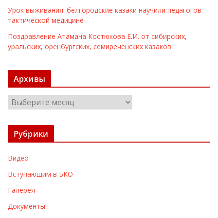
Урок выживания: белгородские казаки научили педагогов
тактической медицине
Поздравление Атамана Костюкова Е.И. от сибирских,
уральских, оренбургских, семиреченских казаков
Архивы
А
р
х
Рубрики
и
в
Видео
ы
Вступающим в БКО
Галерея
Документы