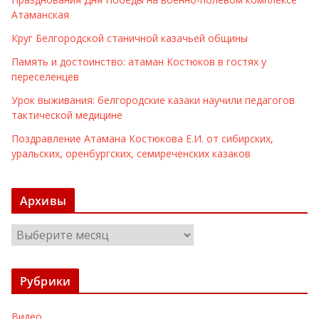
Атаманская
Круг Белгородской станичной казачьей общины
Память и достоинство: атаман Костюков в гостях у
переселенцев
Урок выживания: белгородские казаки научили педагогов
тактической медицине
Поздравление Атамана Костюкова Е.И. от сибирских,
уральских, оренбургских, семиреченских казаков
Архивы
А
р
х
Рубрики
и
в
Видео