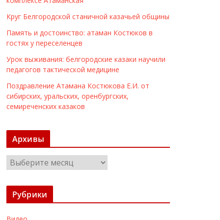
комплексе Атаманская
Круг Белгородской станичной казачьей общины
Память и достоинство: атаман Костюков в
гостях у переселенцев
Урок выживания: белгородские казаки научили
педагогов тактической медицине
Поздравление Атамана Костюкова Е.И. от
сибирских, уральских, оренбургских,
семиреченских казаков
Архивы
А
р
х
Рубрики
и
в
Видео