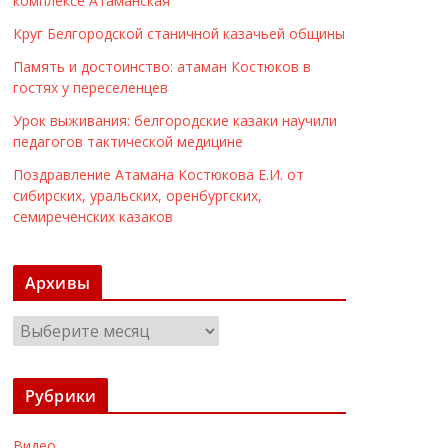
комплексе Атаманская
Круг Белгородской станичной казачьей общины
Память и достоинство: атаман Костюков в
гостях у переселенцев
Урок выживания: белгородские казаки научили
педагогов тактической медицине
Поздравление Атамана Костюкова Е.И. от
сибирских, уральских, оренбургских,
семиреченских казаков
Архивы
А
р
х
Рубрики
и
в
Видео