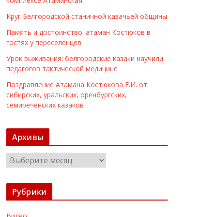
комплексе Атаманская
Круг Белгородской станичной казачьей общины
Память и достоинство: атаман Костюков в
гостях у переселенцев
Урок выживания: белгородские казаки научили
педагогов тактической медицине
Поздравление Атамана Костюкова Е.И. от
сибирских, уральских, оренбургских,
семиреченских казаков
Архивы
А
р
х
Рубрики
и
в
Видео