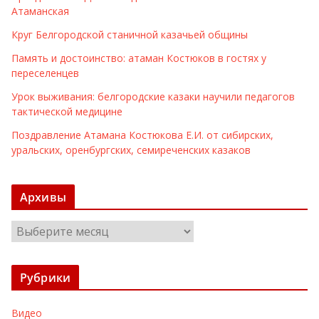
Атаманская
Круг Белгородской станичной казачьей общины
Память и достоинство: атаман Костюков в гостях у
переселенцев
Урок выживания: белгородские казаки научили педагогов
тактической медицине
Поздравление Атамана Костюкова Е.И. от сибирских,
уральских, оренбургских, семиреченских казаков
Архивы
А
р
х
Рубрики
и
в
Видео
ы