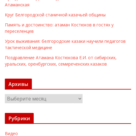
Атаманская
Круг Белгородской станичной казачьей общины
Память и достоинство: атаман Костюков в гостях у
переселенцев
Урок выживания: белгородские казаки научили педагогов
тактической медицине
Поздравление Атамана Костюкова Е.И. от сибирских,
уральских, оренбургских, семиреченских казаков
Архивы
А
р
х
Рубрики
и
в
Видео
ы