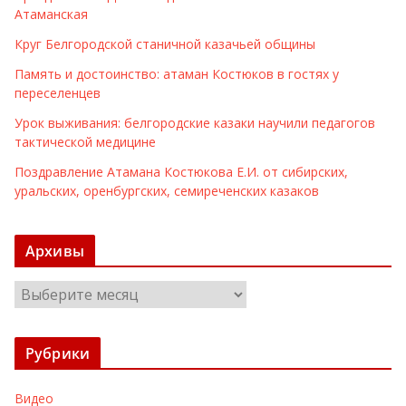
Атаманская
Круг Белгородской станичной казачьей общины
Память и достоинство: атаман Костюков в гостях у
переселенцев
Урок выживания: белгородские казаки научили педагогов
тактической медицине
Поздравление Атамана Костюкова Е.И. от сибирских,
уральских, оренбургских, семиреченских казаков
Архивы
А
р
х
Рубрики
и
в
Видео
ы