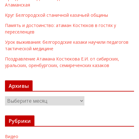
Атаманская
Круг Белгородской станичной казачьей общины
Память и достоинство: атаман Костюков в гостях у
переселенцев
Урок выживания: белгородские казаки научили педагогов
тактической медицине
Поздравление Атамана Костюкова Е.И. от сибирских,
уральских, оренбургских, семиреченских казаков
Архивы
А
р
х
Рубрики
и
в
Видео
ы