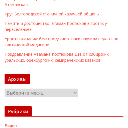
Атаманская
Круг Белгородской станичной казачьей общины
Память и достоинство: атаман Костюков в гостях у
переселенцев
Урок выживания: белгородские казаки научили педагогов
тактической медицине
Поздравление Атамана Костюкова Е.И. от сибирских,
уральских, оренбургских, семиреченских казаков
Архивы
А
р
х
Рубрики
и
в
Видео
ы