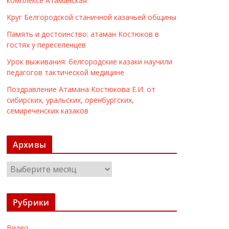
комплексе Атаманская
Круг Белгородской станичной казачьей общины
Память и достоинство: атаман Костюков в
гостях у переселенцев
Урок выживания: белгородские казаки научили
педагогов тактической медицине
Поздравление Атамана Костюкова Е.И. от
сибирских, уральских, оренбургских,
семиреченских казаков
Архивы
А
р
х
Рубрики
и
в
Видео