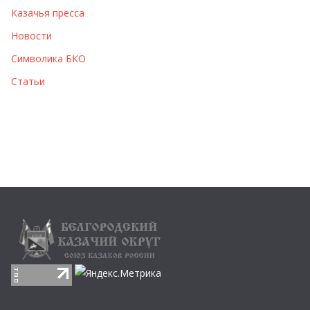
Казачья пресса
Новости
Символика БКО
Статьи