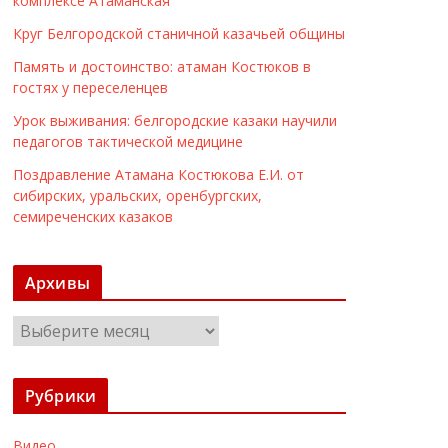
комплексе Атаманская
Круг Белгородской станичной казачьей общины
Память и достоинство: атаман Костюков в
гостях у переселенцев
Урок выживания: белгородские казаки научили
педагогов тактической медицине
Поздравление Атамана Костюкова Е.И. от
сибирских, уральских, оренбургских,
семиреченских казаков
Архивы
А
р
х
Рубрики
и
в
Видео