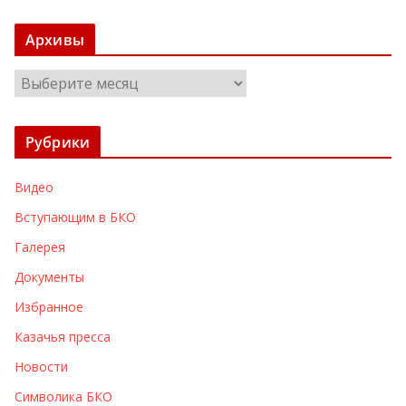
Архивы
А
р
х
Рубрики
и
в
Видео
ы
Вступающим в БКО
Галерея
Документы
Избранное
Казачья пресса
Новости
Символика БКО