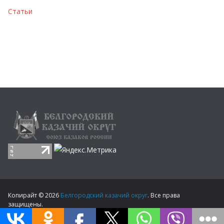
Статьи
Копирайт © 2026
Белгородский казачий округ
. Все права
защищены.
Тема
ColorMag
от ThemeGrill. Создано на
WordPress
.