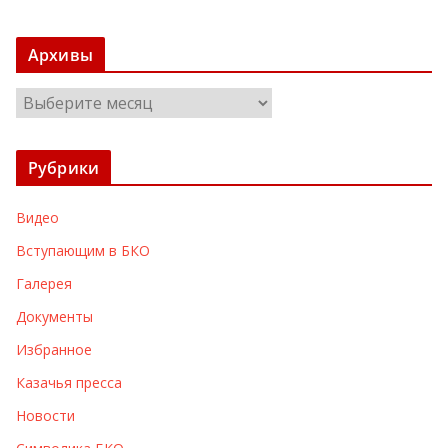
Архивы
А
р
х
Рубрики
и
в
Видео
ы
Вступающим в БКО
Галерея
Документы
Избранное
Казачья пресса
Новости