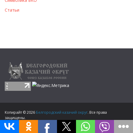
Символика БКО
Статьи
Копирайт © 2026
Белгородский казачий округ
. Все права
защищены.
Тема
ColorMag
от ThemeGrill. Создано на
WordPress
.