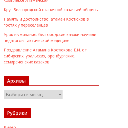
комплексе Атаманская
Круг Белгородской станичной казачьей общины
Память и достоинство: атаман Костюков в
гостях у переселенцев
Урок выживания: белгородские казаки научили
педагогов тактической медицине
Поздравление Атамана Костюкова Е.И. от
сибирских, уральских, оренбургских,
семиреченских казаков
Архивы
А
р
х
Рубрики
и
в
Видео