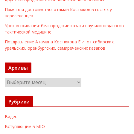
Память и достоинство: атаман Костюков в гостях у
переселенцев
Урок выживания: белгородские казаки научили педагогов
тактической медицине
Поздравление Атамана Костюкова Е.И. от сибирских,
уральских, оренбургских, семиреченских казаков
Архивы
А
р
х
Рубрики
и
в
Видео
ы
Вступающим в БКО