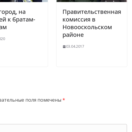
город, на
Правительственная
й к братам-
комиссия в
кам
Новооскольском
районе
020
03.04.2017
зательные поля помечены
*