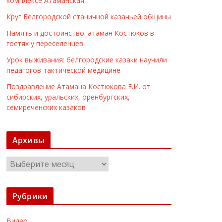
комплексе Атаманская
Круг Белгородской станичной казачьей общины
Память и достоинство: атаман Костюков в
гостях у переселенцев
Урок выживания: белгородские казаки научили
педагогов тактической медицине
Поздравление Атамана Костюкова Е.И. от
сибирских, уральских, оренбургских,
семиреченских казаков
Архивы
А
р
х
Рубрики
и
в
Видео