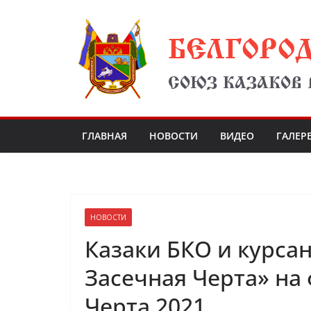
Перейти
БЕЛГОРО
к
содержимому
СОЮЗ КАЗАКОВ
ГЛАВНАЯ
НОВОСТИ
ВИДЕО
ГАЛЕР
НОВОСТИ
Казаки БКО и курса
Засечная Черта» на
Черта 2021