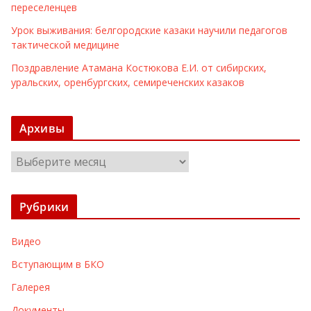
переселенцев
Урок выживания: белгородские казаки научили педагогов
тактической медицине
Поздравление Атамана Костюкова Е.И. от сибирских,
уральских, оренбургских, семиреченских казаков
Архивы
А
р
х
Рубрики
и
в
Видео
ы
Вступающим в БКО
Галерея
Документы