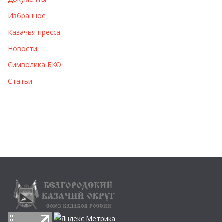
Избранное
Казачья пресса
Новости
Символика БКО
Статьи