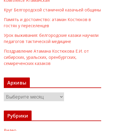
комплексе Атаманская
Круг Белгородской станичной казачьей общины
Память и достоинство: атаман Костюков в
гостях у переселенцев
Урок выживания: белгородские казаки научили
педагогов тактической медицине
Поздравление Атамана Костюкова Е.И. от
сибирских, уральских, оренбургских,
семиреченских казаков
Архивы
А
р
х
Рубрики
и
в
Видео