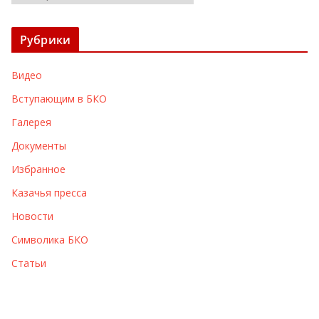
р
х
Рубрики
и
в
Видео
ы
Вступающим в БКО
Галерея
Документы
Избранное
Казачья пресса
Новости
Символика БКО
Статьи