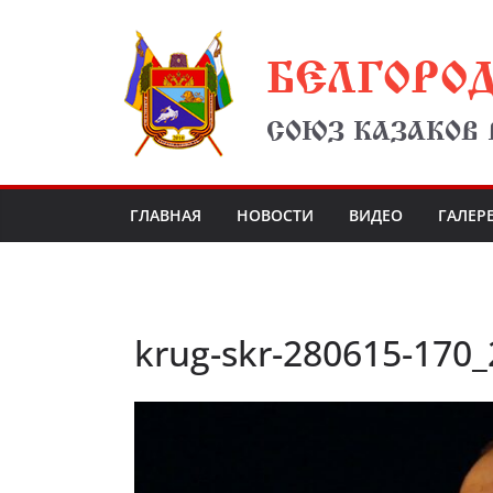
Перейти
БЕЛГОРО
к
содержимому
СОЮЗ КАЗАКОВ
ГЛАВНАЯ
НОВОСТИ
ВИДЕО
ГАЛЕР
krug-skr-280615-170