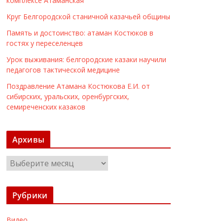
комплексе Атаманская
Круг Белгородской станичной казачьей общины
Память и достоинство: атаман Костюков в
гостях у переселенцев
Урок выживания: белгородские казаки научили
педагогов тактической медицине
Поздравление Атамана Костюкова Е.И. от
сибирских, уральских, оренбургских,
семиреченских казаков
Архивы
А
р
х
Рубрики
и
в
Видео