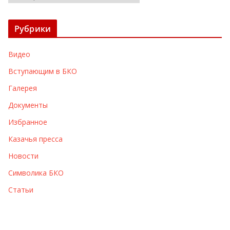
р
х
Рубрики
и
в
Видео
ы
Вступающим в БКО
Галерея
Документы
Избранное
Казачья пресса
Новости
Символика БКО
Статьи