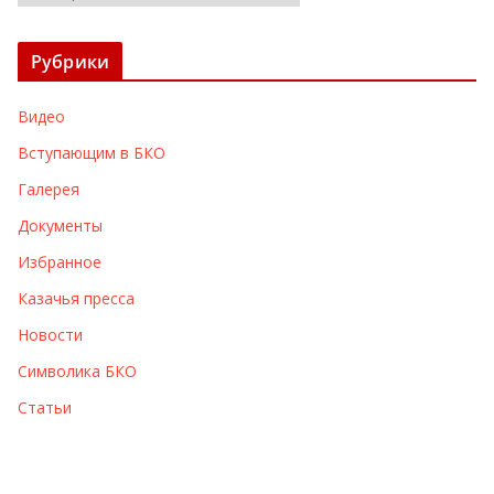
р
х
Рубрики
и
в
Видео
ы
Вступающим в БКО
Галерея
Документы
Избранное
Казачья пресса
Новости
Символика БКО
Статьи