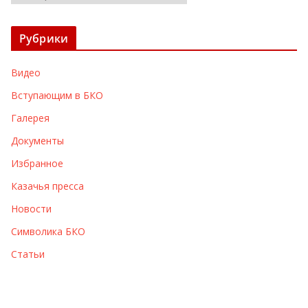
р
х
Рубрики
и
в
Видео
ы
Вступающим в БКО
Галерея
Документы
Избранное
Казачья пресса
Новости
Символика БКО
Статьи