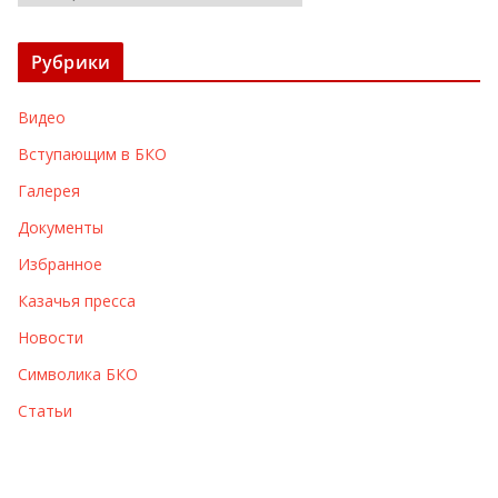
р
х
Рубрики
и
в
Видео
ы
Вступающим в БКО
Галерея
Документы
Избранное
Казачья пресса
Новости
Символика БКО
Статьи