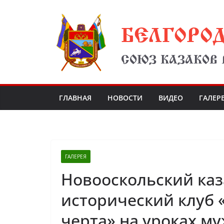
Перейти
БЕЛГОРО
к
содержимому
СОЮЗ КАЗАКОВ
ГЛАВНАЯ
НОВОСТИ
ВИДЕО
ГАЛЕР
ГАЛЕРЕЯ
Новооскольский каз
исторический клуб 
черта» на уроках м