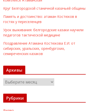
комплексе Атаманская
Круг Белгородской станичной казачьей общины
Память и достоинство: атаман Костюков в
гостях у переселенцев
Урок выживания: белгородские казаки научили
педагогов тактической медицине
Поздравление Атамана Костюкова Е.И. от
сибирских, уральских, оренбургских,
семиреченских казаков
Архивы
А
р
х
Рубрики
и
в
Видео