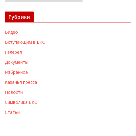
р
х
Рубрики
и
в
Видео
ы
Вступающим в БКО
Галерея
Документы
Избранное
Казачья пресса
Новости
Символика БКО
Статьи