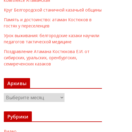
комплексе Атаманская
Круг Белгородской станичной казачьей общины
Память и достоинство: атаман Костюков в
гостях у переселенцев
Урок выживания: белгородские казаки научили
педагогов тактической медицине
Поздравление Атамана Костюкова Е.И. от
сибирских, уральских, оренбургских,
семиреченских казаков
Архивы
А
р
х
Рубрики
и
в
Видео