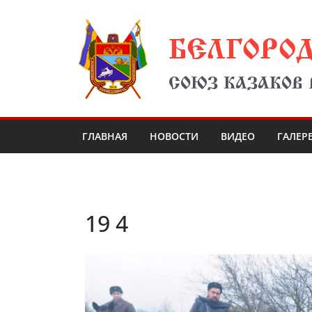
Перейти
БЕЛГОРО
к
содержимому
СОЮЗ КАЗАКОВ
ГЛАВНАЯ
НОВОСТИ
ВИДЕО
ГАЛЕР
19 4