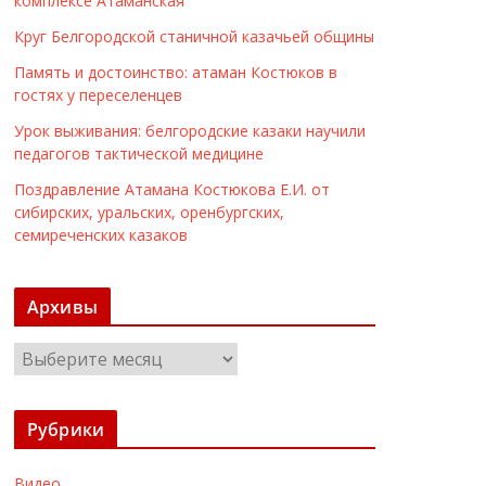
комплексе Атаманская
Круг Белгородской станичной казачьей общины
Память и достоинство: атаман Костюков в
гостях у переселенцев
Урок выживания: белгородские казаки научили
педагогов тактической медицине
Поздравление Атамана Костюкова Е.И. от
сибирских, уральских, оренбургских,
семиреченских казаков
Архивы
А
р
х
Рубрики
и
в
Видео