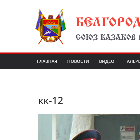
Перейти
БЕЛГОРО
к
содержимому
СОЮЗ КАЗАКОВ
ГЛАВНАЯ
НОВОСТИ
ВИДЕО
ГАЛЕР
кк-12