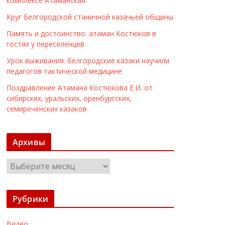
комплексе Атаманская
Круг Белгородской станичной казачьей общины
Память и достоинство: атаман Костюков в
гостях у переселенцев
Урок выживания: белгородские казаки научили
педагогов тактической медицине
Поздравление Атамана Костюкова Е.И. от
сибирских, уральских, оренбургских,
семиреченских казаков
Архивы
А
р
х
Рубрики
и
в
Видео