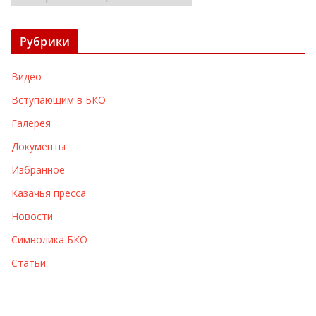
р
х
Рубрики
и
в
Видео
ы
Вступающим в БКО
Галерея
Документы
Избранное
Казачья пресса
Новости
Символика БКО
Статьи