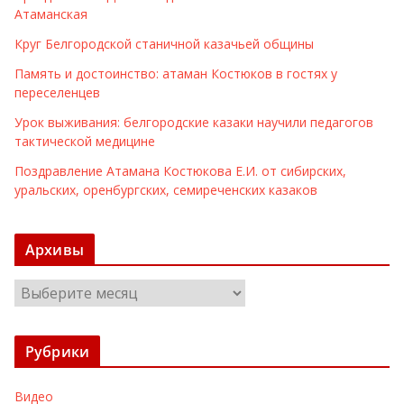
Атаманская
Круг Белгородской станичной казачьей общины
Память и достоинство: атаман Костюков в гостях у
переселенцев
Урок выживания: белгородские казаки научили педагогов
тактической медицине
Поздравление Атамана Костюкова Е.И. от сибирских,
уральских, оренбургских, семиреченских казаков
Архивы
А
р
х
Рубрики
и
в
Видео
ы