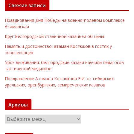
Свежие записи
Празднования Дня Победы на военно-полевом комплексе
Атаманская
Круг Белгородской станичной казачьей общины
Память и достоинство: атаман Костюков в гостях у
переселенцев
Урок выживания: белгородские казаки научили педагогов
тактической медицине
Поздравление Атамана Костюкова Е.И. от сибирских,
уральских, оренбургских, семиреченских казаков
Архивы
А
р
х