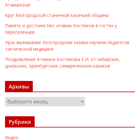
Атаманская
Круг Белгородской станичной казачьей общины
Память и достоинство: атаман Костюков в гостях у
переселенцев
Урок выживания: белгородские казаки научили педагогов
тактической медицине
Поздравление Атамана Костюкова Е.И. от сибирских,
уральских, оренбургских, семиреченских казаков
Архивы
А
р
х
Рубрики
и
в
Видео
ы