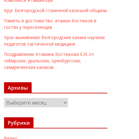
комплексе Атаманская
Круг Белгородской станичной казачьей общины
Память и достоинство: атаман Костюков в
гостях у переселенцев
Урок выживания: белгородские казаки научили
педагогов тактической медицине
Поздравление Атамана Костюкова Е.И. от
сибирских, уральских, оренбургских,
семиреченских казаков
Архивы
А
р
х
Рубрики
и
в
Видео