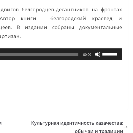
двигов белгородцев-десантников на фронтах
 Автор книги – белгородский краевед и
щеев. В издании собраны документальные
артизан.
Используйте
00:00
клавиши
вверх/
вниз,
чтобы
увеличить
или
уменьшить
громкость.
м
Культурная идентичность казачества:
обычаи и традиции