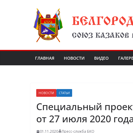
Перейти
БЕЛГОРО
к
содержимому
СОЮЗ КАЗАКОВ
ГЛАВНАЯ
НОВОСТИ
ВИДЕО
ГАЛЕР
НОВОСТИ
СТАТЬИ
Специальный проек
от 27 июля 2020 год
01.11.2020
Пресс-служба БКО