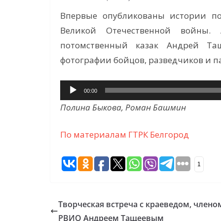
Впервые опубликованы истории по
Великой Отечественной войны.
потомственный казак Андрей Та
фотографии бойцов, разведчиков и п
Аудиоплеер
00:00
Полина Быкова, Роман Башмин
По материалам ГТРК Белгород
1
Творческая встреча с краеведом, члено
РВИО Андреем Тащеевым