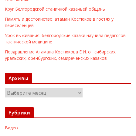
Круг Белгородской станичной казачьей общины
Память и достоинство: атаман Костюков в гостях у
переселенцев
Урок выживания: белгородские казаки научили педагогов
тактической медицине
Поздравление Атамана Костюкова Е.И. от сибирских,
уральских, оренбургских, семиреченских казаков
Архивы
А
р
х
Рубрики
и
в
Видео
ы