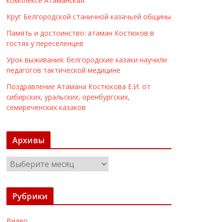
комплексе Атаманская
Круг Белгородской станичной казачьей общины
Память и достоинство: атаман Костюков в
гостях у переселенцев
Урок выживания: белгородские казаки научили
педагогов тактической медицине
Поздравление Атамана Костюкова Е.И. от
сибирских, уральских, оренбургских,
семиреченских казаков
Архивы
А
р
х
Рубрики
и
в
Видео