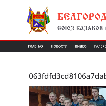
Перейти
БЕЛГОРО
к
содержимому
СОЮЗ КАЗАКОВ
ГЛАВНАЯ
НОВОСТИ
ВИДЕО
ГАЛЕР
063fdfd3cd8106a7da