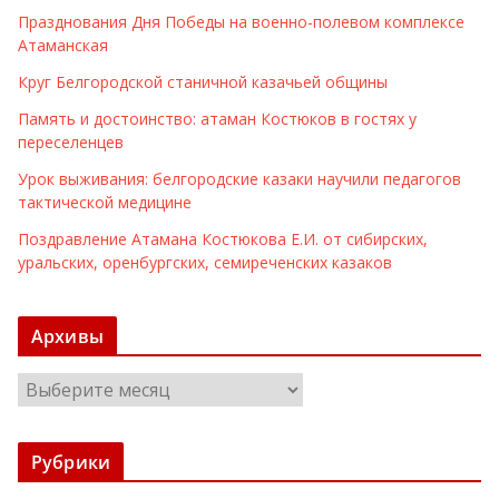
Празднования Дня Победы на военно-полевом комплексе
Атаманская
Круг Белгородской станичной казачьей общины
Память и достоинство: атаман Костюков в гостях у
переселенцев
Урок выживания: белгородские казаки научили педагогов
тактической медицине
Поздравление Атамана Костюкова Е.И. от сибирских,
уральских, оренбургских, семиреченских казаков
Архивы
А
р
х
Рубрики
и
в