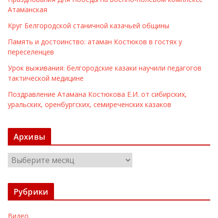
Атаманская
Круг Белгородской станичной казачьей общины
Память и достоинство: атаман Костюков в гостях у
переселенцев
Урок выживания: белгородские казаки научили педагогов
тактической медицине
Поздравление Атамана Костюкова Е.И. от сибирских,
уральских, оренбургских, семиреченских казаков
Архивы
А
р
х
Рубрики
и
в
Видео