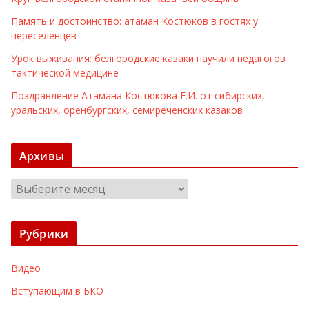
Память и достоинство: атаман Костюков в гостях у
переселенцев
Урок выживания: белгородские казаки научили педагогов
тактической медицине
Поздравление Атамана Костюкова Е.И. от сибирских,
уральских, оренбургских, семиреченских казаков
Архивы
А
р
х
Рубрики
и
в
Видео
ы
Вступающим в БКО