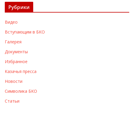
х
Рубрики
и
в
Видео
ы
Вступающим в БКО
Галерея
Документы
Избранное
Казачья пресса
Новости
Символика БКО
Статьи