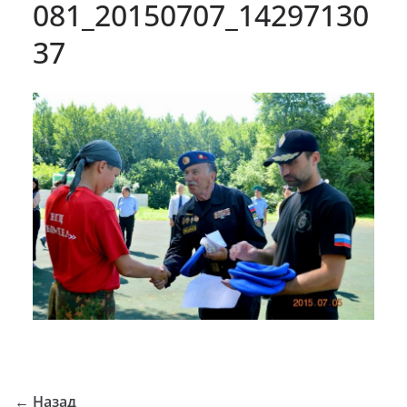
081_20150707_14297130
37
← Назад