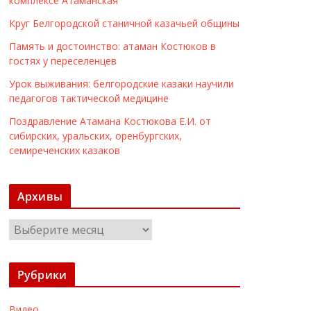
комплексе Атаманская
Круг Белгородской станичной казачьей общины
Память и достоинство: атаман Костюков в
гостях у переселенцев
Урок выживания: белгородские казаки научили
педагогов тактической медицине
Поздравление Атамана Костюкова Е.И. от
сибирских, уральских, оренбургских,
семиреченских казаков
Архивы
А
р
х
Рубрики
и
в
Видео