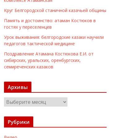
комплексе Атаманская
Круг Белгородской станичной казачьей общины
Память и достоинство: атаман Костюков в
гостях у переселенцев
Урок выживания: белгородские казаки научили
педагогов тактической медицине
Поздравление Атамана Костюкова Е.И. от
сибирских, уральских, оренбургских,
семиреченских казаков
Архивы
А
р
х
Рубрики
и
в
Видео